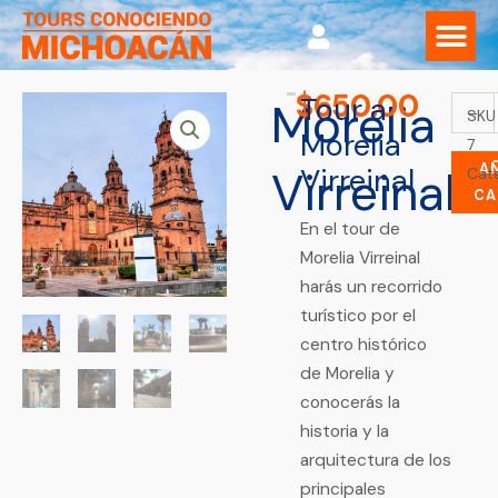
Ir
al
contenido
$
650.00
Tour a
Morelia
Moreli
-
SKU
Virrei
Morelia
7
canti
A
Virreinal
Virreinal
Cat
CA
Espe
En el tour de
Morelia Virreinal
harás un recorrido
turístico por el
centro histórico
de Morelia y
conocerás la
historia y la
arquitectura de los
principales