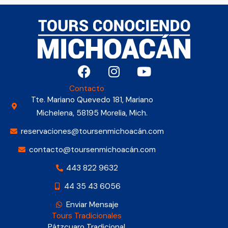
F
I
Y
a
n
o
c
s
u
Contacto
e
t
t
Tte. Mariano Quevedo 181, Mariano
b
a
u
Michelena, 58195 Morelia, Mich.
o
g
b
reservaciones@toursenmichoacán.com
o
r
e
contacto@toursenmichoacán.com
k
a
m
443 822 9632
44 35 43 6056
Enviar Mensaje
Tours Tradicionales
Pátzcuaro Tradicional