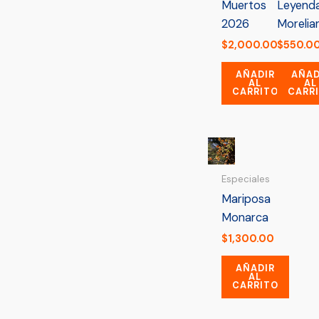
Muertos
Leyend
2026
Morelia
$
2,000.00
$
550.0
AÑADIR
AÑAD
AL
AL
CARRITO
CARR
Especiales
Mariposa
Monarca
$
1,300.00
AÑADIR
AL
CARRITO